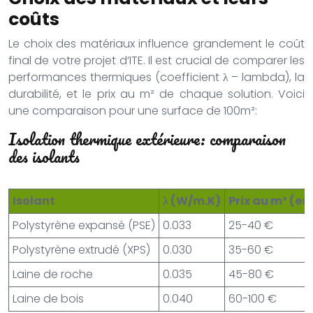
coûts
Le choix des matériaux influence grandement le coût
final de votre projet d’ITE. Il est crucial de comparer les
performances thermiques (coefficient λ – lambda), la
durabilité, et le prix au m² de chaque solution. Voici
une comparaison pour une surface de 100m²:
Isolation thermique extérieure: comparaison
des isolants
Isolant
λ (W/m.K)
Prix au m² (e
Polystyrène expansé (PSE)
0.033
25-40 €
Polystyrène extrudé (XPS)
0.030
35-60 €
Laine de roche
0.035
45-80 €
Laine de bois
0.040
60-100 €